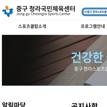
요가
필라테스
댄스
어린이프로그램
스포츠클럽소개
프로그램안내
건강한
중구 청라스포츠클
알림마당
공지사항