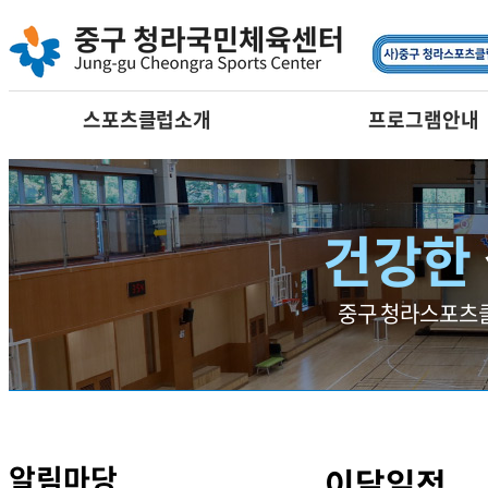
요가
필라테스
댄스
어린이프로그램
스포츠클럽소개
프로그램안내
건강한
중구 청라스포츠클
알림마당
이달일정