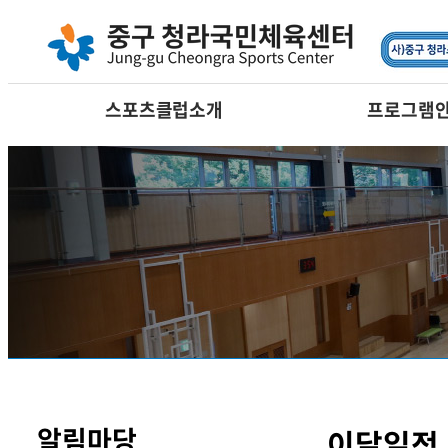
요가
필라테스
댄스
어린이프로그램
스포츠클럽소개
프로그램
알림마당
이달일정