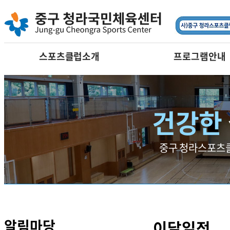
요가
필라테스
댄스
어린이프로그램
스포츠클럽소개
프로그램안내
건강한
중구 청라스포츠클
알림마당
이달일정