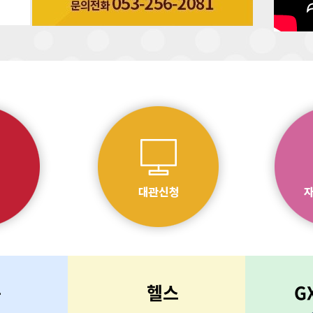
구
헬스
G