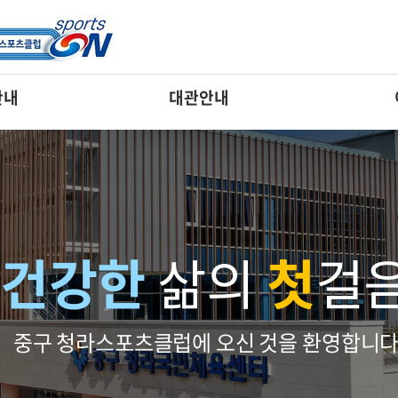
편의시
안내
대관안내
건강한
삶의
첫
걸
중구 청라스포츠클럽에 오신 것을 환영합니