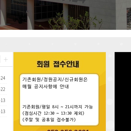
+
-24
-22
-13
-13