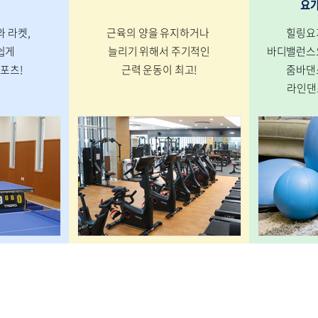
요가
 라켓,
근육의 양을 유지하거나
힐링요
쉽게
늘리기 위해서 주기적인
바디밸런스요
스포츠!
근력 운동이 최고!
줌바댄
라인댄