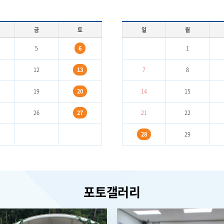
금
토
일
월
5
6
1
12
13
7
8
19
20
14
15
26
27
21
22
28
29
포토갤러리